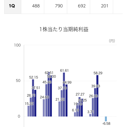
1Q
488
790
692
201
1
1株当たり当期純利益
（円）
100
61.61
62.51
58.29
58.00
52.15
50
45.48
44.99
39.83
37.51
37.19
27.27
26.71
26.06
24.60
21.32
25.25
15.22
19.10
6.19
3.71
0
-6.58