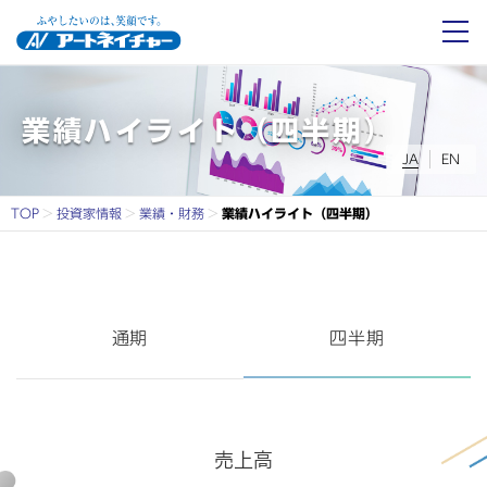
アートネイチャーとは
業績ハイライト（四半期）
業績ハイライト（四半期）
JA
EN
事業紹介
TOP
投資家情報
業績・財務
業績ハイライト（四半期）
会社情報
投資家情報
通期
四半期
サステナビリティ
採用情報
売上高