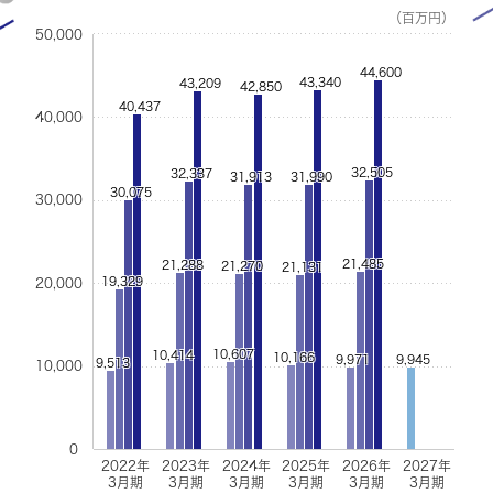
（百万円）
商品情報
50,000
44,600
43,340
43,209
42,850
アートネイチャー・オンラインショップ
40,437
40,000
JA
EN
32,505
32,337
31,913
31,990
30,075
30,000
21,485
21,288
21,270
21,131
19,329
20,000
10,607
10,414
10,166
9,971
9,945
9,513
10,000
0
2022年
2023年
2024年
2025年
2026年
2027年
3月期
3月期
3月期
3月期
3月期
3月期