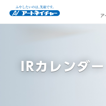
ア
事業紹介
会社情報
投資家情報
サステナビリティ
IRカレンダー
IRカレンダー
アートネイチャーの強み
社長挨拶
IRニュース
トップメッセージ
経営理念
経営情報
アートネイチャーのサ
アートネイチャ
会社概要
個人投資家の
IRお問い合わせ
持続的な企業価値の向上
IRポリシー
持続可能な社会
電
活動報告