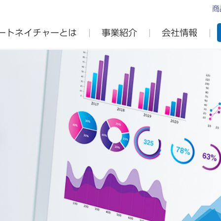
商
ートネイチャーとは
事業紹介
会社情報
ステナビリティ
ー事業の特長
皆様へ
会社沿革
業績・財務
商品・サービス
アートネイチャーの価値創造ストーリー
IRライブラリ
株式情報
の実現
子公告
E:環境
免責事項
S:社会
G:ガバナンス