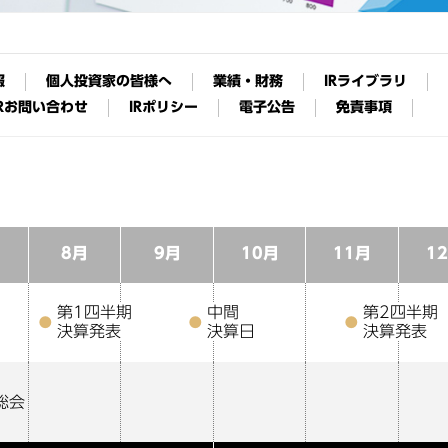
報
個人投資家の皆様へ
業績・財務
IRライブラリ
IRお問い合わせ
IRポリシー
電子公告
免責事項
8月
9月
10月
11月
1
第1四半期
中間
第2四半期
決算発表
決算日
決算発表
総会