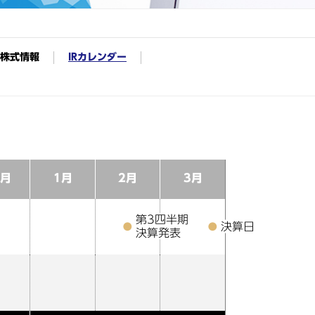
株式情報
IRカレンダー
2月
1月
2月
3月
第3四半期
決算日
決算発表