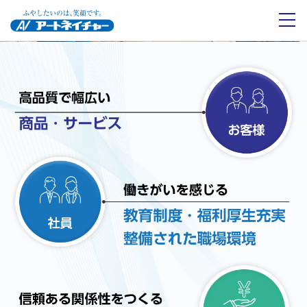
ふやしたいのは、
ふやしたいのは、
笑顔です。
笑顔です。
アートネイチャーとは
事業紹介
会社情報
投資家情報
サステナビリティ
採用情報